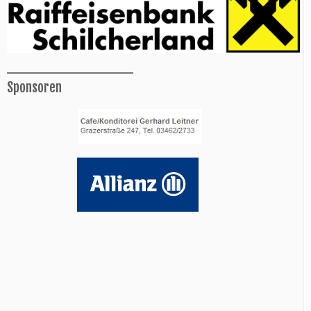
______________
Sponsoren