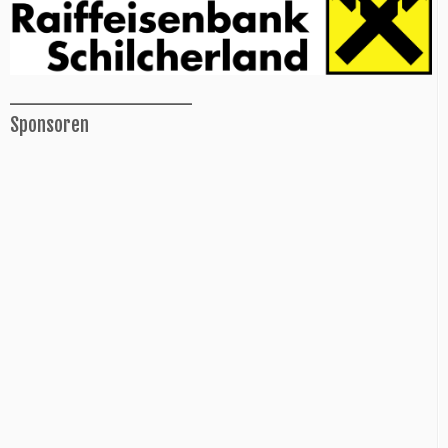
______________
Sponsoren