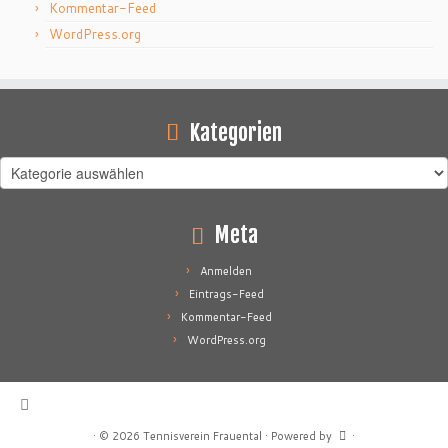
Kommentar-Feed
WordPress.org
Kategorien
Kategorien
Meta
Anmelden
Eintrags-Feed
Kommentar-Feed
WordPress.org
·
© 2026
Tennisverein Frauental
·
Powered by
·