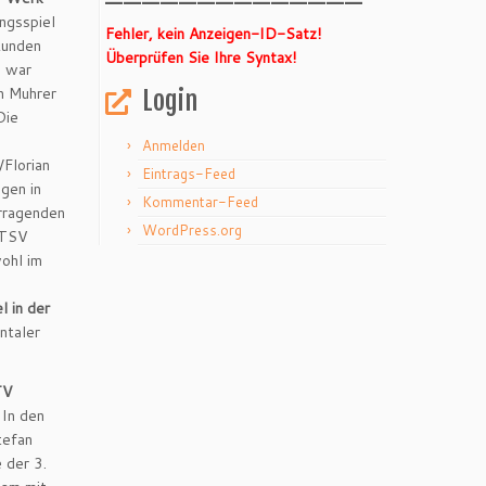
ngsspiel
Fehler, kein Anzeigen-ID-Satz!
Runden
Überprüfen Sie Ihre Syntax!
7 war
an Muhrer
Login
Die
Anmelden
Florian
Eintrags-Feed
gen in
Kommentar-Feed
orragenden
WordPress.org
 TSV
ohl im
l in der
ntaler
TV
 In den
tefan
 der 3.