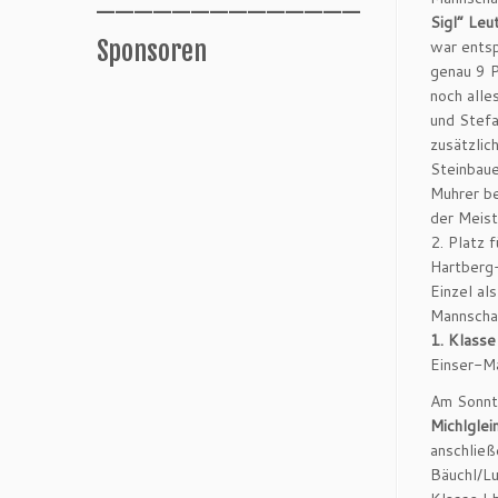
Sigl“ Leu
Sponsoren
war entsp
genau 9 P
noch alle
und Stefa
zusätzlic
Steinbaue
Muhrer be
der Meist
2. Platz 
Hartberg-
Einzel al
Mannschaf
1. Klasse
Einser-M
Am Sonnta
Michlglei
anschließ
Bäuchl/L