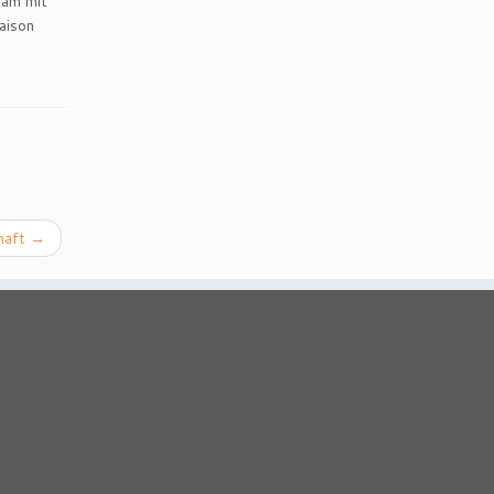
eam mit
aison
chaft
→