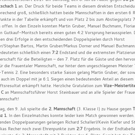
tschach 1
an. Der Druck für beide Teams in diesem direkten Entscheidu
rechend groß, schließlich hatten beide Mannschaften in den ersten 6 
unkte in der Tabelle erkämpft und von Platz 2 bis zum Abstiegsplatz 
s offen. In den Einzeln konnten Martin Gruber, Manuel Buchmann, Flori
n Gutkauf-Moritsch bereits einen guten 4:2 Vorsprung herausspielen. 
hen drei Erfolge in den entscheidenden Doppelspielen durch Horst
r/Stephan Bartos, Martin Gruber/Markus Dorner und Manuel Buchmann/
deuteten schließlich einen
7:2
Endstand und die extremsten Platzierun
erschaft für die Beteiligten – den 7. Platz für die Gäste und den herv
für die Frauentaler Mannschaft, nur hinter dem ungeschlagenen Meister
Tennis 2. Eine besonders starke Saison gelang Martin Gruber, der sow
s auch im Doppel mit je 6:1 Siegen einen bedeutenden Anteil an diesem
tsresultat erkämpft hatte. Herzliche Gratulation zum
Vize-Meistertite
 C
an Mannschaftsführer Horst Steinbauer und an alle Spieler der Fraue
annschaft!
g, den 9. Juli spielte die
2. Mannschaft
(3. Klasse I) zu Hause gegen
nz 1
. In den Einzelmatches konnte leider kein Match gewonnen werden.
enden Doppelpaarungen gelangen Richard Schallerl/Kevin Kiefer und S
ukas Recher noch zwei Ehrenpunkte zum
2:7
Ergebnis. In der Endtabelle