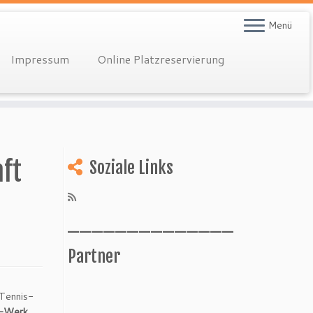
Menü
Impressum
Online Platzreservierung
ft
Soziale Links
______________
Partner
 Tennis-
______________
-Werk