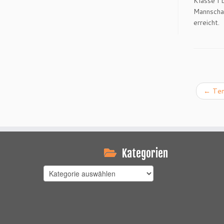
Klasse I 
Mannschaf
erreicht.
←
Ten
Kategorien
Kategorien