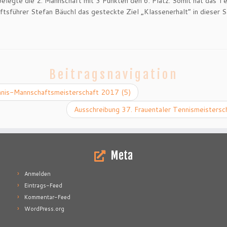
belegte die 2. Mannschaft mit 3 Punkten den 6. Platz. Somit hat das T
tsführer Stefan Bäuchl das gesteckte Ziel „Klassenerhalt“ in dieser S
Beitragsnavigation
nis-Mannschaftsmeisterschaft 2017 (5)
Ausschreibung 37. Frauentaler Tennismeisters
Meta
Anmelden
Eintrags-Feed
Kommentar-Feed
WordPress.org