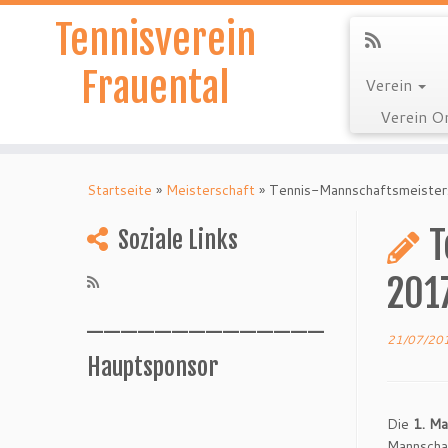
Tennisverein
Frauental
Verein
Verein O
Zum
Inhalt
Startseite
»
Meisterschaft
»
Tennis-Mannschaftsmeister
springen
T
Soziale Links
2017
______________
21/07/20
Hauptsponsor
Die
1. Ma
______________
Mannscha