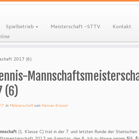
Spielbetrieb
Meisterschaft -STTV
Kontakt
nline
schaft 2017 (6)
ennis-Mannschaftsmeisterscha
 (6)
17
in
Meisterschaft
von
Hannes Krasser
nnschaft
(1. Klasse C) trat in der 7. und letzten Runde der Steirischen
ftsmeisterschaft 2017 am Samstag, den 8. Juli zu Hause gegen
SU „E