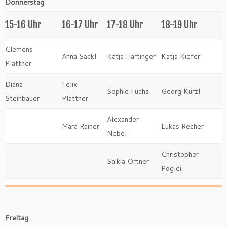
Donnerstag
15-16 Uhr
16-17 Uhr
17-18 Uhr
18-19 Uhr
Clemens
Anna Sackl
Katja Hartinger
Katja Kiefer
Plattner
Diana
Felix
Sophie Fuchs
Georg Kürzl
Steinbauer
Plattner
Alexander
Mara Rainer
Lukas Recher
Nebel
Christopher
Saikia Ortner
Poglei
Freitag