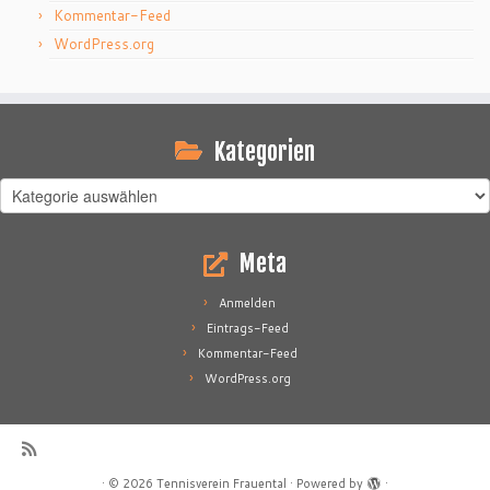
Kommentar-Feed
WordPress.org
Kategorien
Kategorien
Meta
Anmelden
Eintrags-Feed
Kommentar-Feed
WordPress.org
·
© 2026
Tennisverein Frauental
·
Powered by
·