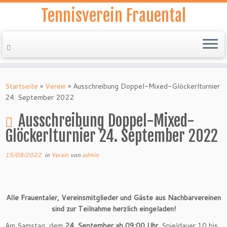
Tennisverein Frauental
Zum
Inhalt
Startseite
»
Verein
»
Ausschreibung Doppel-Mixed-Glöckerlturnier
springen
24. September 2022
Ausschreibung Doppel-Mixed-
Glöckerlturnier 24. September 2022
15/08/2022
in
Verein
von
admin
Alle Frauentaler, Vereinsmitglieder und Gäste aus Nachbarvereinen
sind zur Teilnahme herzlich eingeladen!
Am Samstag, dem
24. September ab 09:00 Uhr
. Spieldauer 10 bis