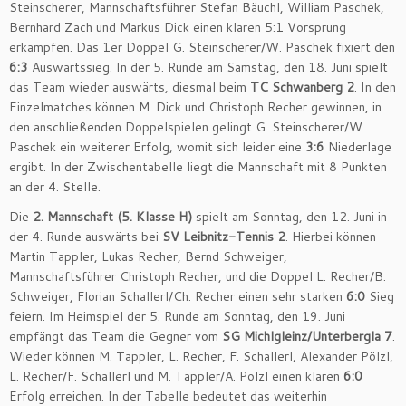
Steinscherer, Mannschaftsführer Stefan Bäuchl, William Paschek,
Bernhard Zach und Markus Dick einen klaren 5:1 Vorsprung
erkämpfen. Das 1er Doppel G. Steinscherer/W. Paschek fixiert den
6:3
Auswärtssieg. In der 5. Runde am Samstag, den 18. Juni spielt
das Team wieder auswärts, diesmal beim
TC Schwanberg 2
. In den
Einzelmatches können M. Dick und Christoph Recher gewinnen, in
den anschließenden Doppelspielen gelingt G. Steinscherer/W.
Paschek ein weiterer Erfolg, womit sich leider eine
3:6
Niederlage
ergibt. In der Zwischentabelle liegt die Mannschaft mit 8 Punkten
an der 4. Stelle.
Die
2. Mannschaft (5. Klasse H)
spielt am Sonntag, den 12. Juni in
der 4. Runde auswärts bei
SV Leibnitz-Tennis 2
. Hierbei können
Martin Tappler, Lukas Recher, Bernd Schweiger,
Mannschaftsführer Christoph Recher, und die Doppel L. Recher/B.
Schweiger, Florian Schallerl/Ch. Recher einen sehr starken
6:0
Sieg
feiern. Im Heimspiel der 5. Runde am Sonntag, den 19. Juni
empfängt das Team die Gegner vom
SG Michlgleinz/Unterbergla 7
.
Wieder können M. Tappler, L. Recher, F. Schallerl, Alexander Pölzl,
L. Recher/F. Schallerl und M. Tappler/A. Pölzl einen klaren
6:0
Erfolg erreichen. In der Tabelle bedeutet das weiterhin