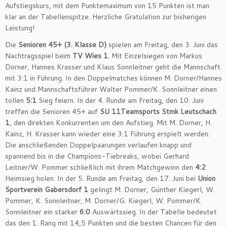
Aufstiegskurs, mit dem Punktemaximum von 15 Punkten ist man
klar an der Tabellenspitze. Herzliche Gratulation zur bisherigen
Leistung!
Die
Senioren 45+ (3. Klasse D)
spielen am Freitag, den 3. Juni das
Nachtragsspiel beim
TV Wies 1
. Mit Einzelsiegen von Markus
Dorner, Hannes Krasser und Klaus Sonnleitner geht die Mannschaft
mit 3:1 in Führung. In den Doppelmatches können M. Dorner/Hannes
Kainz und Mannschaftsführer Walter Pommer/K. Sonnleitner einen
tollen
5:1
Sieg feiern. In der 4. Runde am Freitag, den 10. Juni
treffen die Senioren 45+ auf
SU 11Teamsports Stmk Leutschach
1
, den direkten Konkurrenten um den Aufstieg. Mit M. Dorner, H.
Kainz, H. Krasser kann wieder eine 3:1 Führung erspielt werden.
Die anschließenden Doppelpaarungen verlaufen knapp und
spannend bis in die Champions-Tiebreaks, wobei Gerhard
Leitner/W. Pommer schließlich mit ihrem Matchgewinn den
4:2
Heimsieg holen. In der 5. Runde am Freitag, den 17. Juni bei
Union
Sportverein Gabersdorf 1
gelingt M. Dorner, Günther Kiegerl, W.
Pommer, K. Sonnleitner, M. Dorner/G. Kiegerl, W. Pommer/K.
Sonnleitner ein starker
6:0
Auswärtssieg. In der Tabelle bedeutet
das den 1. Rang mit 14,5 Punkten und die besten Chancen für den